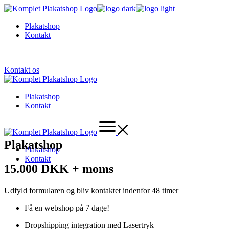
Skip
to
Plakatshop
the
Kontakt
content
Call
(322) 512 08 15
Kontakt os
Plakatshop
Kontakt
Plakatshop
Plakatshop
Kontakt
15.000 DKK + moms
Udfyld formularen og bliv kontaktet indenfor 48 timer
Få en webshop på 7 dage!
Dropshipping integration med Lasertryk